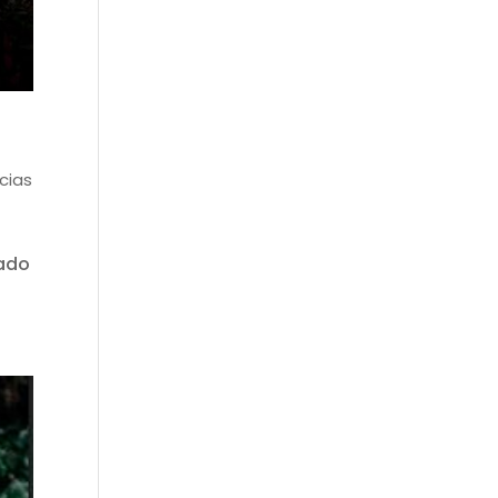
cias
lado