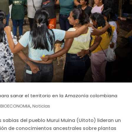
ara sanar el territorio en la Amazonía colombiana
BIOECONOMIA
Noticias
|
,
 sabias del pueblo Murui Muina (Uitoto) lideran un
isión de conocimientos ancestrales sobre plantas